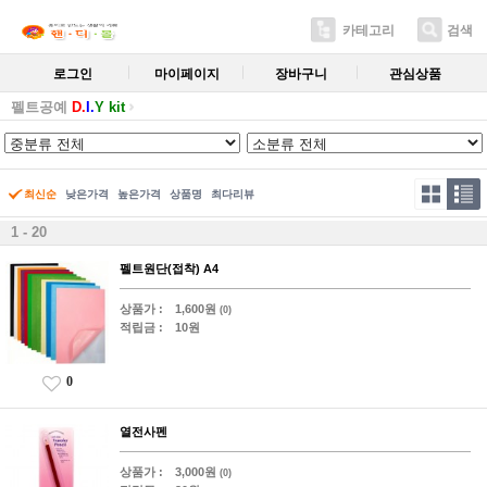
카테고리
검색
로그인
마이페이지
장바구니
관심상품
펠트공예
D.
I.
Y kit
최신순
낮은가격
높은가격
상품명
최다리뷰
1 - 20
펠트원단(접착) A4
상품가 :
1,600원
(0)
적립금 :
10원
0
열전사펜
상품가 :
3,000원
(0)