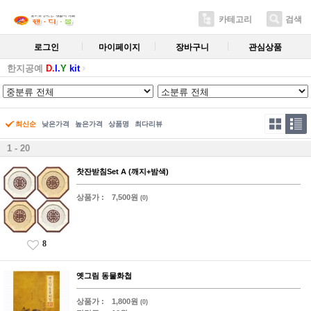
카테고리
검색
로그인
마이페이지
장바구니
관심상품
한지공예
D.
I.
Y
kit
최신순
낮은가격
높은가격
상품명
최다리뷰
1 - 20
찻잔받침Set A (깨지+밤색)
상품가 :
7,500원
(0)
8
옛그림 동물화첩
상품가 :
1,800원
(0)