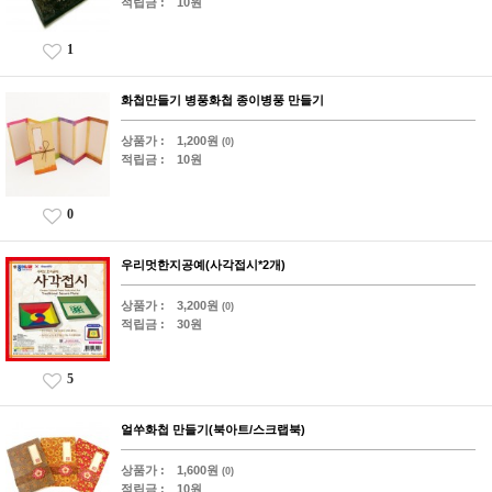
적립금 :
10원
1
화첩만들기 병풍화첩 종이병풍 만들기
상품가 :
1,200원
(0)
적립금 :
10원
0
우리멋한지공예(사각접시*2개)
상품가 :
3,200원
(0)
적립금 :
30원
5
얼쑤화첩 만들기(북아트/스크랩북)
상품가 :
1,600원
(0)
적립금 :
10원