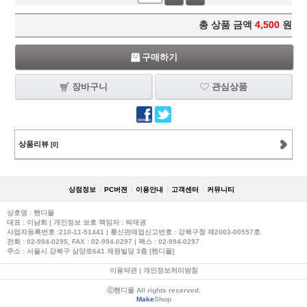
총 상품 금액
4,500
원
구매하기
장바구니
관심상품
상품리뷰
[0]
상점정보
PC버젼
이용안내
고객센터
커뮤니티
상호명 : 핸디몰
대표 : 이남희 | 개인정보 보호 책임자 : 박재권
사업자등록번호 :210-11-51441 | 통신판매업신고번호 : 강북구청 제2003-00557호
전화 :
02-994-0295
, FAX : 02-994-0297 | 팩스 : 02-994-0297
주소 : 서울시 강북구 삼양로641 재원빌딩 3층 [핸디몰]
이용약관
|
개인정보처리방침
ⓒ핸디몰 All rights reserved.
Make
Shop