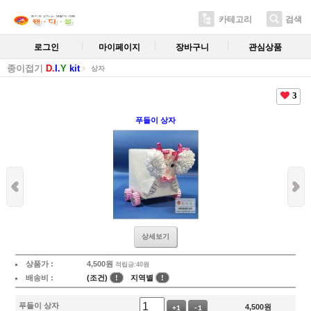
카테고리
검색
로그인
마이페이지
장바구니
관심상품
종이접기
D.
I.
Y
kit
상자
3
푸들이 상자
상세보기
상품가 :
4,500
원
적립금:40원
배송비 :
(조건)
!
지역별
!
푸들이 상자
4,500
원
+1
-1