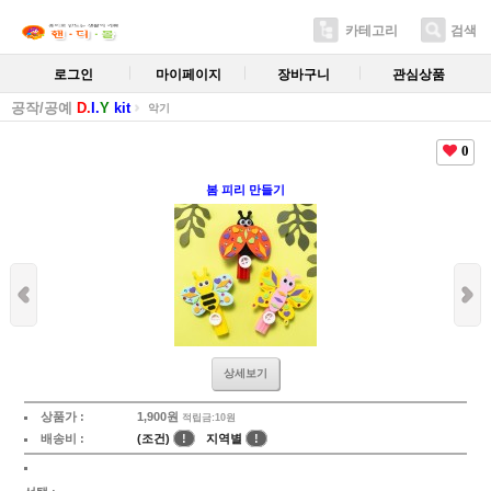
카테고리
검색
로그인
마이페이지
장바구니
관심상품
공작/공예
D.
I.
Y
kit
악기
0
봄 피리 만들기
상세보기
상품가 :
1,900
원
적립금:10원
배송비 :
(조건)
!
지역별
!