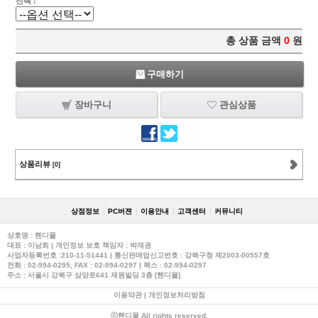
선택 :
총 상품 금액
0
원
구매하기
장바구니
관심상품
상품리뷰
[0]
상점정보
PC버젼
이용안내
고객센터
커뮤니티
상호명 : 핸디몰
대표 : 이남희 | 개인정보 보호 책임자 : 박재권
사업자등록번호 :210-11-51441 | 통신판매업신고번호 : 강북구청 제2003-00557호
전화 :
02-994-0295
, FAX : 02-994-0297 | 팩스 : 02-994-0297
주소 : 서울시 강북구 삼양로641 재원빌딩 3층 [핸디몰]
이용약관
|
개인정보처리방침
ⓒ핸디몰 All rights reserved.