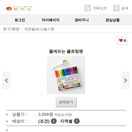
카테고리
검색
로그인
마이페이지
장바구니
관심상품
문구/화방
색연필/파스/필기류
0
물에뜨는 플로팅펜
상세보기
상품가 :
3,500
원
적립금:30원
배송비 :
(조건)
!
지역별
!