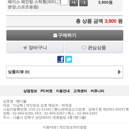
페이스 페인팅 스틱형(파티,
3,900
원
+1
-1
분장,스포츠응원)
총 상품 금액
3,900
원
구매하기
장바구니
관심상품
상품리뷰
[0]
상점정보
PC버젼
이용안내
고객센터
커뮤니티
상호명 : 핸디몰
대표 : 이남희 | 개인정보 보호 책임자 : 박재권
사업자등록번호 :210-11-51441 | 통신판매업신고번호 : 강북구청 제2003-00557호
전화 :
02-994-0295
, FAX : 02-994-0297 | 팩스 : 02-994-0297
주소 : 서울시 강북구 삼양로641 재원빌딩 3층 [핸디몰]
이용약관
|
개인정보처리방침