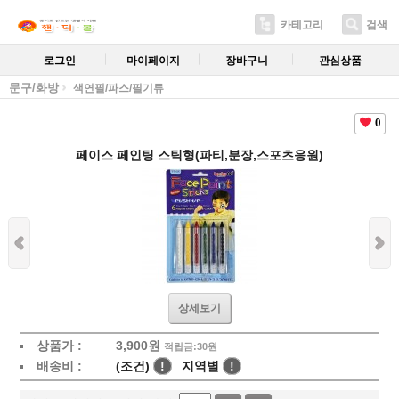
카테고리
검색
로그인
마이페이지
장바구니
관심상품
문구/화방
색연필/파스/필기류
0
페이스 페인팅 스틱형(파티,분장,스포츠응원)
상세보기
상품가 :
3,900
원
적립금:30원
배송비 :
(조건)
!
지역별
!