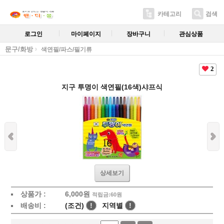
카테고리
검색
로그인
마이페이지
장바구니
관심상품
문구/화방
색연필/파스/필기류
2
지구 투명이 색연필(16색)샤프식
상세보기
상품가 :
6,000
원
적립금:60원
배송비 :
(조건)
!
지역별
!