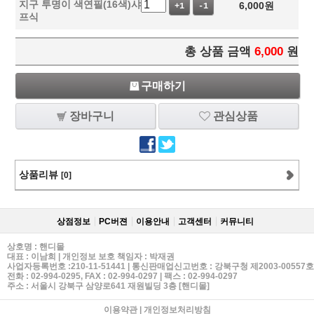
지구 투명이 색연필(16색)샤
6,000
원
+1
-1
프식
총 상품 금액
6,000
원
구매하기
장바구니
관심상품
상품리뷰
[0]
상점정보
PC버젼
이용안내
고객센터
커뮤니티
상호명 : 핸디몰
대표 : 이남희 | 개인정보 보호 책임자 : 박재권
사업자등록번호 :210-11-51441 | 통신판매업신고번호 : 강북구청 제2003-00557호
전화 :
02-994-0295
, FAX : 02-994-0297 | 팩스 : 02-994-0297
주소 : 서울시 강북구 삼양로641 재원빌딩 3층 [핸디몰]
이용약관
|
개인정보처리방침