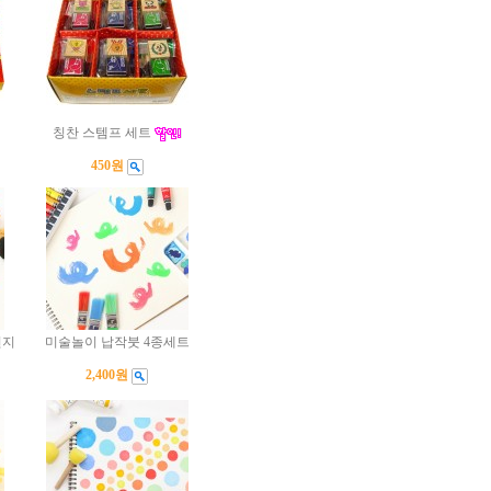
칭찬 스템프 세트
450원
펀지
미술놀이 납작붓 4종세트
2,400원