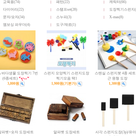
교육용(74)
패턴(22)
캐릭터(66)
다이어리(22)
스탬프set(28)
도장찍기스펀지(4
문자/숫자(34)
스누피(3)
X-mas(8)
엠보싱 파우더(4)
도구/재료(1)
A 바다생물 도장찍기 7번
스펀지 모양찍기 스펀지도장
스텐실 스펀지붓 4종 세트
(6종세트)
찍기모음 택1
근 원형 도장
3,800원
1,900원
(기본가)
1,300원
알파벳+숫자 도장세트
알파벳 도장세트
사각 스펀지도장(3p)/유