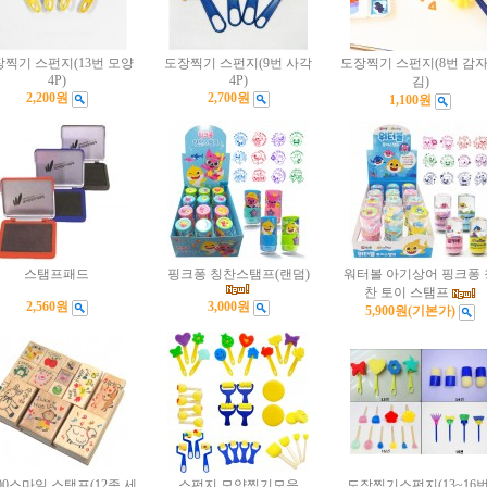
찍기 스펀지(13번 모양
도장찍기 스펀지(9번 사각
도장찍기 스펀지(8번 감
4P)
4P)
김)
2,200원
2,700원
1,100원
스탬프패드
핑크퐁 칭찬스탬프(랜덤)
워터볼 아기상어 핑크퐁 
찬 토이 스탬프
2,560원
3,000원
5,900원
(기본가)
000스마일 스탬프(12종 세
스펀지 모양찍기모음
도장찍기스펀지(13~16번