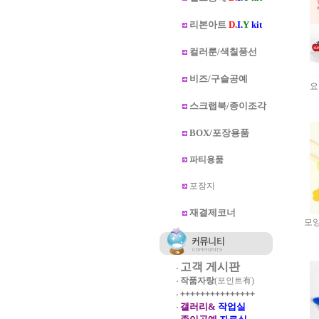
리본아트
D.
I.
Y
kit
컬러룬/색칠풍선
비즈/구슬공예
요
스크랩북/종이조각
BOX/포장용품
파티용품
포장지
재결제코너
모양
고객 게시판
작품자랑
(포인트有)
+++++++++++++++
갤러리&
작업실