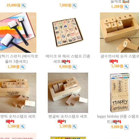
술재료
19,000원
7,000원
1,200원
장찍기 스펀지 (베이직로
메이크 유 해피 스탬프 25종
광수연서체 숫자 스탬
울러 3종세트)
세트
5,500원
1,500원
9,900원
맨틱 숫자스탬프 세트
펜글씨 숫자스탬프 세트
happy birthday (6종 스탬
트)
5,500원
5,500원
9,000원