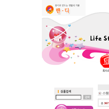
스탬
총
367