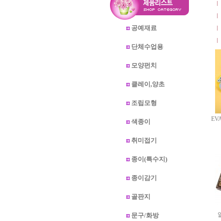
공예재료
단체수업용
모양펀치
클레이,양초
조립모형
EV
색종이
취미접기
종이(특수지)
종이감기
골판지
문구/화방