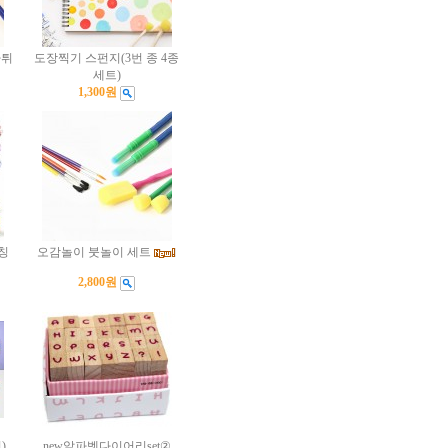
자튀
도장찍기 스펀지(3번 종 4종
세트)
1,300원
칭
오감놀이 붓놀이 세트
2,800원
)
new알파벳다이어리set②