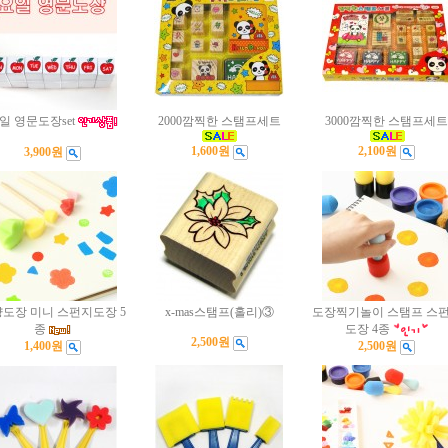
일 영문도장set
2000깜찍한 스탬프세트
3000깜찍한 스탬프세트
1,600원
2,100원
3,900원
도장 미니 스펀지도장 5
x-mas스탬프(홀리)③
도장찍기놀이 스탬프 스
종
도장 4종
2,500원
1,400원
2,500원