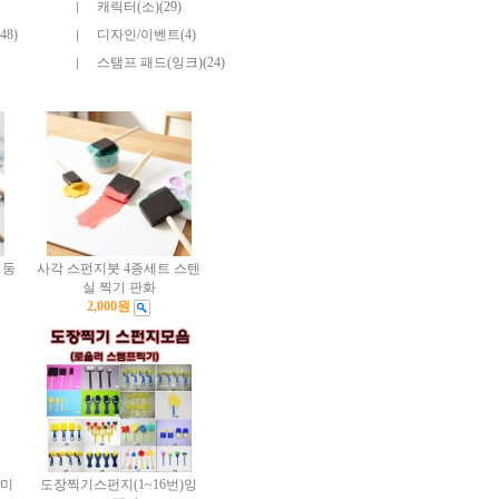
캐릭터(소)(29)
8)
디자인/이벤트(4)
스탬프 패드(잉크)(24)
 둥
사각 스펀지붓 4종세트 스텐
실 찍기 판화
2,000원
아미
도장찍기스펀지(1~16번)잉