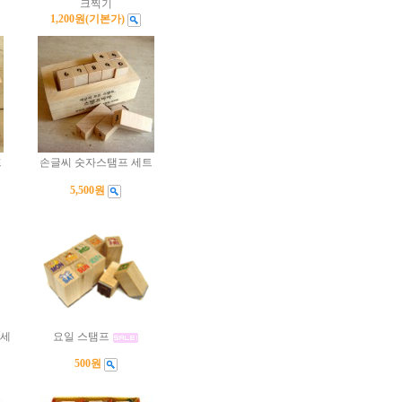
크찍기
1,200원
(기본가)
프
손글씨 숫자스탬프 세트
5,500원
프세
요일 스탬프
500원