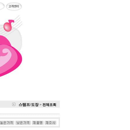
스탬프/도장
>
전체조회