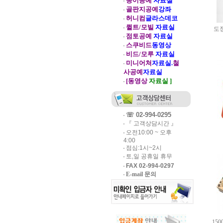
종이공예
자료실
골판지공예
강좌
허니컴
글라스데코
퀼트/모빌
자료실
도장
점토공예
자료실
스쿠비드
동영상
비드/모루
자료실
미니어쳐
자료실.
철
사공예
자료실
[동영상
자료실 ]
☏ 02-994-0295
『 고객상담시간 』
오전10:00 ~ 오후
4:00
점심:1시~2시
토,일 공휴일 휴무
FAX 02-994-0297
E-mail 문의
15