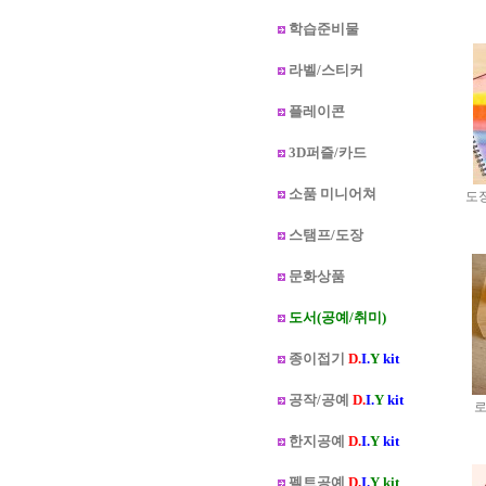
학습준비물
라벨/스티커
플레이콘
3D퍼즐/카드
소품 미니어쳐
도
스탬프/도장
문화상품
도서(공예/취미)
종이접기
D.
I.
Y
kit
공작/공예
D.
I.
Y
kit
로
한지공예
D.
I.
Y
kit
펠트공예
D.
I.
Y kit