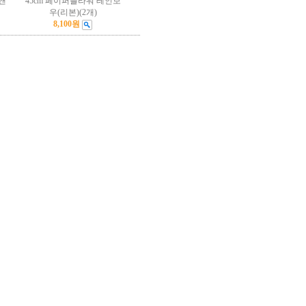
앤
45cm 페이퍼플라워 레인보
우(리본)(2개)
8,100원