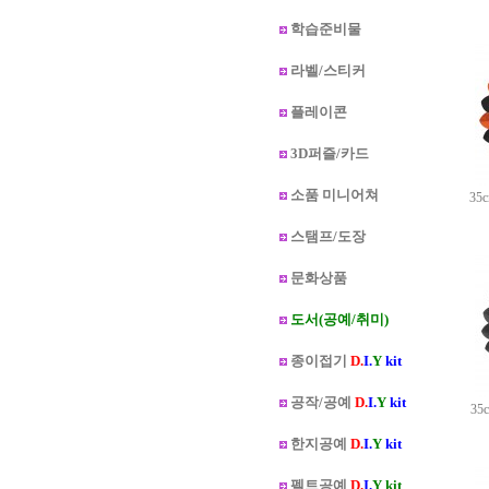
학습준비물
라벨/스티커
플레이콘
3D퍼즐/카드
소품 미니어쳐
3
스탬프/도장
문화상품
도서(공예/취미)
종이접기
D.
I.
Y
kit
공작/공예
D.
I.
Y
kit
3
한지공예
D.
I.
Y
kit
펠트공예
D.
I.
Y kit