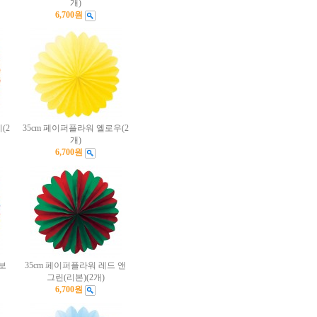
개)
6,700원
(2
35cm 페이퍼플라워 옐로우(2
개)
6,700원
보
35cm 페이퍼플라워 레드 앤
그린(리본)(2개)
6,700원