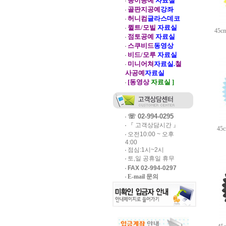
종이공예
자료실
골판지공예
강좌
허니컴
글라스데코
퀼트/모빌
자료실
45
점토공예
자료실
스쿠비드
동영상
비드/모루
자료실
미니어쳐
자료실.
철
사공예
자료실
[동영상
자료실 ]
☏ 02-994-0295
『 고객상담시간 』
4
오전10:00 ~ 오후
4:00
점심:1시~2시
토,일 공휴일 휴무
FAX 02-994-0297
E-mail 문의