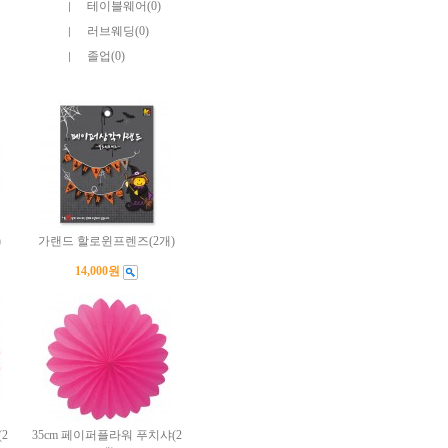
테이블웨어(0)
러브웨딩(0)
졸업(0)
)
가랜드 할로윈프렌즈(2개)
14,000원
2
35cm 페이퍼플라워 푸치샤(2