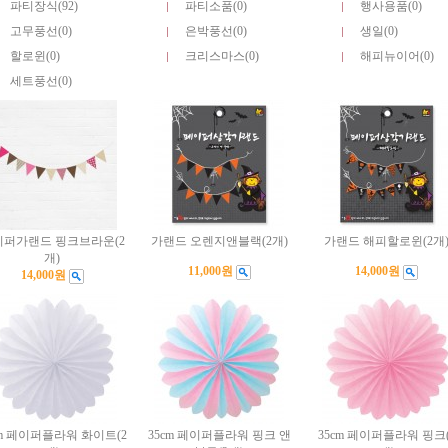
파티장식(92)
파티소품(0)
행사용품(0)
고무풍선(0)
은박풍선(0)
생일(0)
할로윈(0)
크리스마스(0)
해피뉴이어(0)
세트풍선(0)
이퍼가랜드 핑크브라운(2
가랜드 오렌지앤블랙(2개)
가랜드 해피할로윈(2개
개)
11,000원
14,000원
14,000원
cm 페이퍼플라워 화이트(2
35cm 페이퍼플라워 핑크 앤
35cm 페이퍼플라워 핑크(