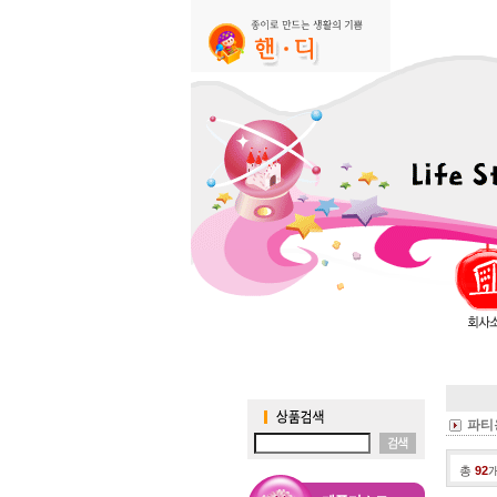
파티
총
92