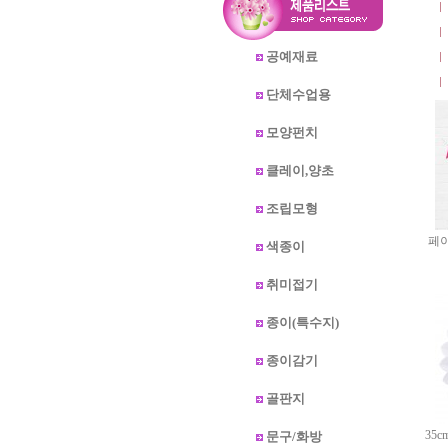
공예재료
단체수업용
모양펀치
클레이,양초
조립모형
페
색종이
취미접기
종이(특수지)
종이감기
골판지
35
문구/화방