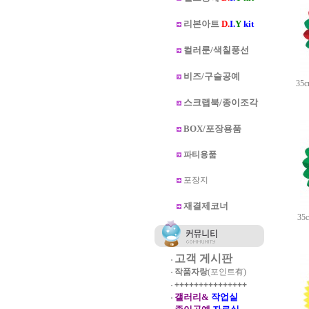
리본아트
D.
I.
Y
kit
컬러룬/색칠풍선
비즈/구슬공예
35
스크랩북/종이조각
BOX/포장용품
파티용품
포장지
재결제코너
3
고객 게시판
작품자랑
(포인트有)
+++++++++++++++
갤러리&
작업실