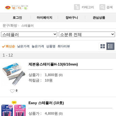
카테고리
검색
로그인
마이페이지
장바구니
관심상품
문구/화방
스테플러
최신순
낮은가격
높은가격
상품명
최다리뷰
1 - 12
제본용스테이플H-13(6/10mm)
상품가 :
1,800원
(0)
적립금 :
10원
0
Easy 스테플러 (10호)
상품가 :
4,800원
(0)